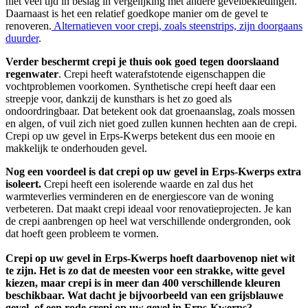
niet veel tijd in beslag in vergelijking met andere gevelbekledingen.
Daarnaast is het een relatief goedkope manier om de gevel te
renoveren.
Alternatieven voor crepi, zoals steenstrips, zijn doorgaans
duurder
.
Verder beschermt crepi je thuis ook goed tegen doorslaand
regenwater
. Crepi heeft waterafstotende eigenschappen die
vochtproblemen voorkomen. Synthetische crepi heeft daar een
streepje voor, dankzij de kunsthars is het zo goed als
ondoordringbaar. Dat betekent ook dat groenaanslag, zoals mossen
en algen, of vuil zich niet goed zullen kunnen hechten aan de crepi.
Crepi op uw gevel in Erps-Kwerps betekent dus een mooie en
makkelijk te onderhouden gevel.
Nog een voordeel is dat crepi op uw gevel in Erps-Kwerps extra
isoleert.
Crepi heeft een isolerende waarde en zal dus het
warmteverlies verminderen en de energiescore van de woning
verbeteren. Dat maakt crepi ideaal voor renovatieprojecten. Je kan
de crepi aanbrengen op heel wat verschillende ondergronden, ook
dat hoeft geen probleem te vormen.
Crepi op uw gevel in Erps-Kwerps hoeft daarbovenop niet wit
te zijn. Het is zo dat de meesten voor een strakke, witte gevel
kiezen, maar crepi is in meer dan 400 verschillende kleuren
beschikbaar. Wat dacht je bijvoorbeeld van een grijsblauwe
gevel, of een rode crepi op uw gevel in Erps-Kwerps?