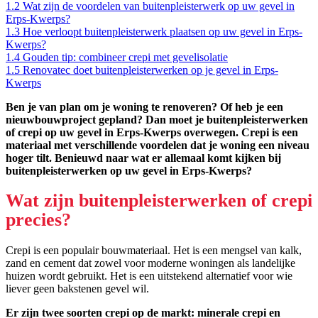
1.2
Wat zijn de voordelen van buitenpleisterwerk op uw gevel in
Erps-Kwerps?
1.3
Hoe verloopt buitenpleisterwerk plaatsen op uw gevel in Erps-
Kwerps?
1.4
Gouden tip: combineer crepi met gevelisolatie
1.5
Renovatec doet buitenpleisterwerken op je gevel in Erps-
Kwerps
Ben je van plan om je woning te renoveren? Of heb je een
nieuwbouwproject gepland? Dan moet je buitenpleisterwerken
of crepi op uw gevel in Erps-Kwerps overwegen. Crepi is een
materiaal met verschillende voordelen dat je woning een niveau
hoger tilt. Benieuwd naar wat er allemaal komt kijken bij
buitenpleisterwerken op uw gevel in Erps-Kwerps?
Wat zijn buitenpleisterwerken of crepi
precies?
Crepi is een populair bouwmateriaal. Het is een mengsel van kalk,
zand en cement dat zowel voor moderne woningen als landelijke
huizen wordt gebruikt. Het is een uitstekend alternatief voor wie
liever geen bakstenen gevel wil.
Er zijn twee soorten crepi op de markt: minerale crepi en