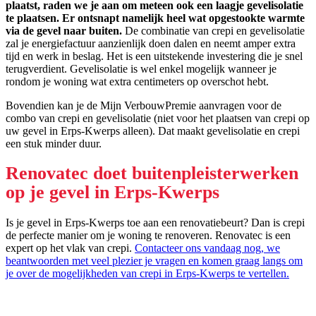
plaatst, raden we je aan om meteen ook een laagje gevelisolatie
te plaatsen. Er ontsnapt namelijk heel wat opgestookte warmte
via de gevel naar buiten.
De combinatie van crepi en gevelisolatie
zal je energiefactuur aanzienlijk doen dalen en neemt amper extra
tijd en werk in beslag. Het is een uitstekende investering die je snel
terugverdient. Gevelisolatie is wel enkel mogelijk wanneer je
rondom je woning wat extra centimeters op overschot hebt.
Bovendien kan je de Mijn VerbouwPremie aanvragen voor de
combo van crepi en gevelisolatie (niet voor het plaatsen van crepi op
uw gevel in Erps-Kwerps alleen). Dat maakt gevelisolatie en crepi
een stuk minder duur.
Renovatec doet buitenpleisterwerken
op je gevel in Erps-Kwerps
Is je gevel in Erps-Kwerps toe aan een renovatiebeurt? Dan is crepi
de perfecte manier om je woning te renoveren. Renovatec is een
expert op het vlak van crepi.
Contacteer ons vandaag nog, we
beantwoorden met veel plezier je vragen en komen graag langs om
je over de mogelijkheden van crepi in Erps-Kwerps te vertellen.