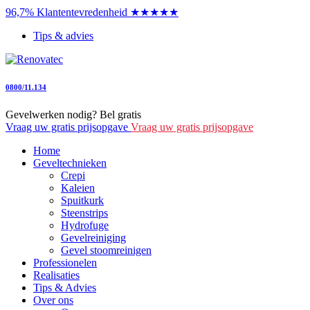
96,7% Klantentevredenheid ★★★★★
Tips & advies
0800/11.134
Gevelwerken nodig? Bel gratis
Vraag uw gratis prijsopgave
Vraag uw gratis prijsopgave
Home
Geveltechnieken
Crepi
Kaleien
Spuitkurk
Steenstrips
Hydrofuge
Gevelreiniging
Gevel stoomreinigen
Professionelen
Realisaties
Tips & Advies
Over ons