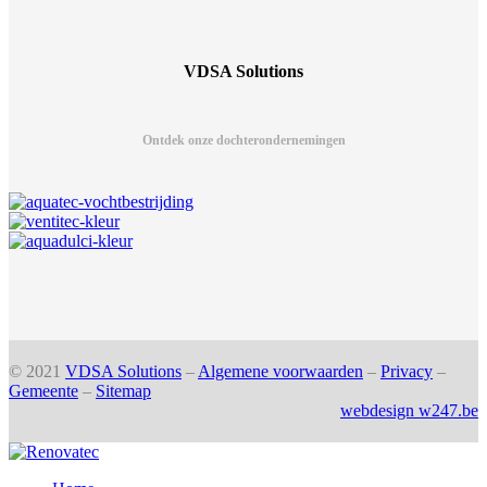
VDSA Solutions
Ontdek onze dochterondernemingen
© 2021
VDSA Solutions
–
Algemene voorwaarden
–
Privacy
–
Gemeente
–
Sitemap
webdesign w247.be