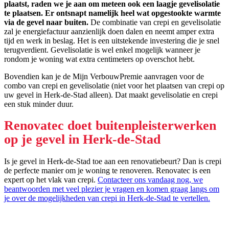
plaatst, raden we je aan om meteen ook een laagje gevelisolatie
te plaatsen. Er ontsnapt namelijk heel wat opgestookte warmte
via de gevel naar buiten.
De combinatie van crepi en gevelisolatie
zal je energiefactuur aanzienlijk doen dalen en neemt amper extra
tijd en werk in beslag. Het is een uitstekende investering die je snel
terugverdient. Gevelisolatie is wel enkel mogelijk wanneer je
rondom je woning wat extra centimeters op overschot hebt.
Bovendien kan je de Mijn VerbouwPremie aanvragen voor de
combo van crepi en gevelisolatie (niet voor het plaatsen van crepi op
uw gevel in Herk-de-Stad alleen). Dat maakt gevelisolatie en crepi
een stuk minder duur.
Renovatec doet buitenpleisterwerken
op je gevel in Herk-de-Stad
Is je gevel in Herk-de-Stad toe aan een renovatiebeurt? Dan is crepi
de perfecte manier om je woning te renoveren. Renovatec is een
expert op het vlak van crepi.
Contacteer ons vandaag nog, we
beantwoorden met veel plezier je vragen en komen graag langs om
je over de mogelijkheden van crepi in Herk-de-Stad te vertellen.