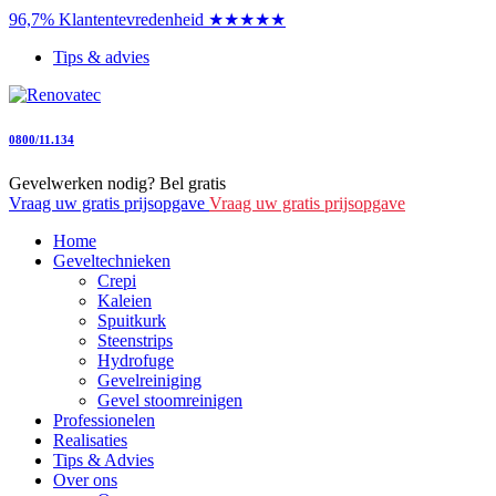
96,7% Klantentevredenheid ★★★★★
Tips & advies
0800/11.134
Gevelwerken nodig? Bel gratis
Vraag uw gratis prijsopgave
Vraag uw gratis prijsopgave
Home
Geveltechnieken
Crepi
Kaleien
Spuitkurk
Steenstrips
Hydrofuge
Gevelreiniging
Gevel stoomreinigen
Professionelen
Realisaties
Tips & Advies
Over ons