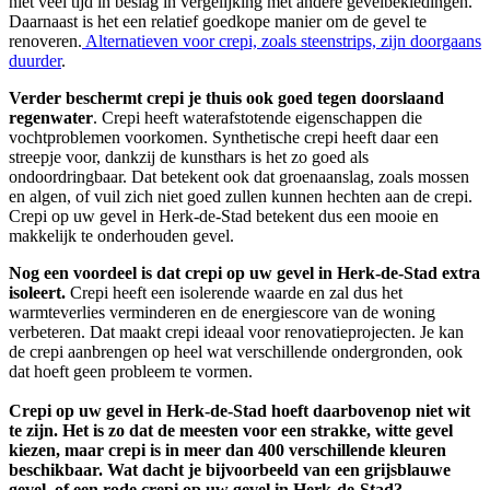
niet veel tijd in beslag in vergelijking met andere gevelbekledingen.
Daarnaast is het een relatief goedkope manier om de gevel te
renoveren.
Alternatieven voor crepi, zoals steenstrips, zijn doorgaans
duurder
.
Verder beschermt crepi je thuis ook goed tegen doorslaand
regenwater
. Crepi heeft waterafstotende eigenschappen die
vochtproblemen voorkomen. Synthetische crepi heeft daar een
streepje voor, dankzij de kunsthars is het zo goed als
ondoordringbaar. Dat betekent ook dat groenaanslag, zoals mossen
en algen, of vuil zich niet goed zullen kunnen hechten aan de crepi.
Crepi op uw gevel in Herk-de-Stad betekent dus een mooie en
makkelijk te onderhouden gevel.
Nog een voordeel is dat crepi op uw gevel in Herk-de-Stad extra
isoleert.
Crepi heeft een isolerende waarde en zal dus het
warmteverlies verminderen en de energiescore van de woning
verbeteren. Dat maakt crepi ideaal voor renovatieprojecten. Je kan
de crepi aanbrengen op heel wat verschillende ondergronden, ook
dat hoeft geen probleem te vormen.
Crepi op uw gevel in Herk-de-Stad hoeft daarbovenop niet wit
te zijn. Het is zo dat de meesten voor een strakke, witte gevel
kiezen, maar crepi is in meer dan 400 verschillende kleuren
beschikbaar. Wat dacht je bijvoorbeeld van een grijsblauwe
gevel, of een rode crepi op uw gevel in Herk-de-Stad?