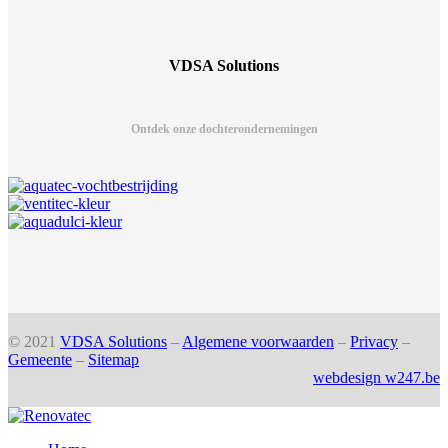
VDSA Solutions
Ontdek onze dochterondernemingen
© 2021
VDSA Solutions
–
Algemene voorwaarden
–
Privacy
–
Gemeente
–
Sitemap
webdesign w247.be