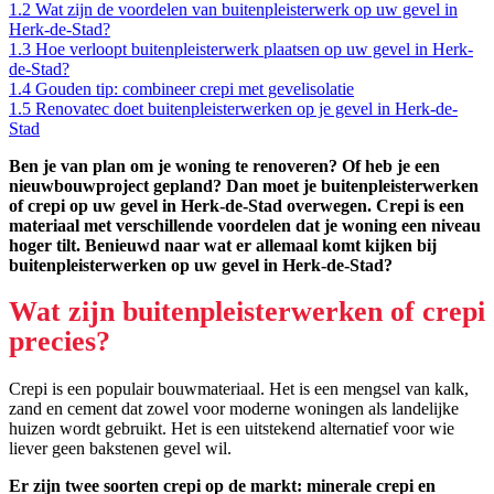
1.2
Wat zijn de voordelen van buitenpleisterwerk op uw gevel in
Herk-de-Stad?
1.3
Hoe verloopt buitenpleisterwerk plaatsen op uw gevel in Herk-
de-Stad?
1.4
Gouden tip: combineer crepi met gevelisolatie
1.5
Renovatec doet buitenpleisterwerken op je gevel in Herk-de-
Stad
Ben je van plan om je woning te renoveren? Of heb je een
nieuwbouwproject gepland? Dan moet je buitenpleisterwerken
of crepi op uw gevel in Herk-de-Stad overwegen. Crepi is een
materiaal met verschillende voordelen dat je woning een niveau
hoger tilt. Benieuwd naar wat er allemaal komt kijken bij
buitenpleisterwerken op uw gevel in Herk-de-Stad?
Wat zijn buitenpleisterwerken of crepi
precies?
Crepi is een populair bouwmateriaal. Het is een mengsel van kalk,
zand en cement dat zowel voor moderne woningen als landelijke
huizen wordt gebruikt. Het is een uitstekend alternatief voor wie
liever geen bakstenen gevel wil.
Er zijn twee soorten crepi op de markt: minerale crepi en