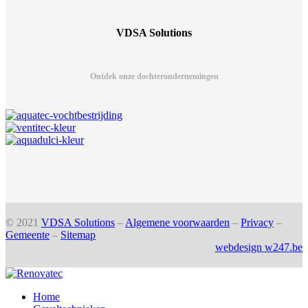
VDSA Solutions
Ontdek onze dochterondernemingen
© 2021
VDSA Solutions
–
Algemene voorwaarden
–
Privacy
–
Gemeente
–
Sitemap
webdesign w247.be
Home