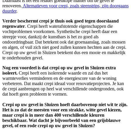
Daarnaast is het een relatief goedkope manier om de gevel te
renoveren.
Alternatieven voor crepi, zoals steenstrips, zijn doorgaans
duurder
.
Verder beschermt crepi je thuis ook goed tegen doorslaand
regenwater
. Crepi heeft waterafstotende eigenschappen die
vochtproblemen voorkomen. Synthetische crepi heeft daar een
streepje voor, dankzij de kunsthars is het zo goed als
ondoordringbaar. Dat betekent ook dat groenaanslag, zoals mossen
en algen, of vuil zich niet goed zullen kunnen hechten aan de crepi.
Crepi op uw gevel in Sluizen betekent dus een mooie en makkelijk
te onderhouden gevel.
Nog een voordeel is dat crepi op uw gevel in Sluizen extra
isoleert.
Crepi heeft een isolerende waarde en zal dus het
warmteverlies verminderen en de energiescore van de woning
verbeteren. Dat maakt crepi ideaal voor renovatieprojecten. Je kan
de crepi aanbrengen op heel wat verschillende ondergronden, ook
dat hoeft geen probleem te vormen.
Crepi op uw gevel in Sluizen hoeft daarbovenop niet wit te zijn.
Het is zo dat de meesten voor een strakke, witte gevel kiezen,
maar crepi is in meer dan 400 verschillende kleuren
beschikbaar. Wat dacht je bijvoorbeeld van een grijsblauwe
gevel, of een rode crepi op uw gevel in Sluizen?