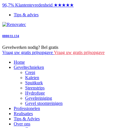
96,7% Klantentevredenheid ★★★★★
Tips & advies
0800/11.134
Gevelwerken nodig? Bel gratis
Vraag uw gratis prijsopgave
Vraag uw gratis prijsopgave
Home
Geveltechnieken
Crepi
Kaleien
Spuitkurk
Steenstrips
Hydrofuge
Gevelreiniging
Gevel stoomreinigen
Professionelen
Realisaties
Tips & Advies
Over ons