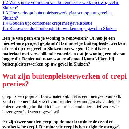
1.2
Wat zijn de voordelen van buitenpleisterwerk op uw gevel in
Sluizen?
1.3
Hoe verloopt buitenpleisterwerk plaatsen op uw gevel in
Sluizen?
1.4
Gouden tip: combineer crepi met gevelisolatie
1.5
Renovatec doet buitenpleisterwerken op je gevel in Sluizen
Ben je van plan om je woning te renoveren? Of heb je een
nieuwbouwproject gepland? Dan moet je buitenpleisterwerken
of crepi op uw gevel in Sluizen overwegen. Crepi is een
materiaal met verschillende voordelen dat je woning een niveau
hoger tilt. Benieuwd naar wat er allemaal komt kijken bij
buitenpleisterwerken op uw gevel in Sluizen?
Wat zijn buitenpleisterwerken of crepi
precies?
Crepi is een populair bouwmateriaal. Het is een mengsel van kalk,
zand en cement dat zowel voor moderne woningen als landelijke
huizen wordt gebruikt. Het is een uitstekend alternatief voor wie
liever geen bakstenen gevel wil.
Er zijn twee soorten crepi op de markt: minerale crepi en
synthetische crepi. De minerale crepi is het originele mengsel