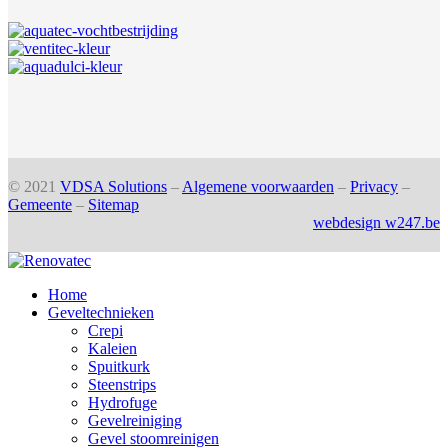
© 2021
VDSA Solutions
–
Algemene voorwaarden
–
Privacy
–
Gemeente
–
Sitemap
webdesign w247.be
Home
Geveltechnieken
Crepi
Kaleien
Spuitkurk
Steenstrips
Hydrofuge
Gevelreiniging
Gevel stoomreinigen