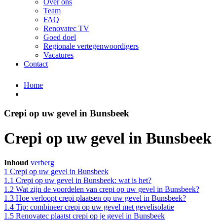
Over ons
Team
FAQ
Renovatec TV
Goed doel
Regionale vertegenwoordigers
Vacatures
Contact
Home
Crepi op uw gevel in Bunsbeek
Crepi op uw gevel in Bunsbeek
Inhoud
verberg
1
Crepi op uw gevel in Bunsbeek
1.1
Crepi op uw gevel in Bunsbeek: wat is het?
1.2
Wat zijn de voordelen van crepi op uw gevel in Bunsbeek?
1.3
Hoe verloopt crepi plaatsen op uw gevel in Bunsbeek?
1.4
Tip: combineer crepi op uw gevel met gevelisolatie
1.5
Renovatec plaatst crepi op je gevel in Bunsbeek