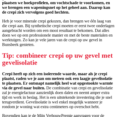
plaatsen we hoekprofielen, om vochtschade te voorkomen, en
we brengen een wapeningsnet op het geheel aan. Daarop kan
de crepi zich vervolgens goed hechten.
Heb je voor minerale crepi gekozen, dan brengen we één laag van
die crepi aan. Bij synthetische crepi moeten er eerst twee onderlagen
aangebracht worden om een mooi resultaat te bekomen. Dat alles
doen we op een professionele manier en met de beste materialen en
werktuigen. Zo kan je vele jaren van de crepi op uw gevel in
Bunsbeek genieten.
Tip: combineer crepi op uw gevel met
gevelisolatie
Crepi heeft op zich een isolerende waarde, maar als je crepi
plaatst, raden we je aan om meteen ook een laagje gevelisolatie
te plaatsen. Er ontsnapt namelijk heel wat opgestookte warmte
via de gevel naar buiten.
De combinatie van crepi en gevelisolatie
zal je energiefactuur aanzienlijk doen dalen en neemt amper extra
tijd en werk in beslag. Het is een uitstekende investering die je snel
terugverdient. Gevelisolatie is wel enkel mogelijk wanneer je
rondom je woning wat extra centimeters op overschot hebt.
Bovendien kan je de Mijn VerbouwPremie aanvragen voor de