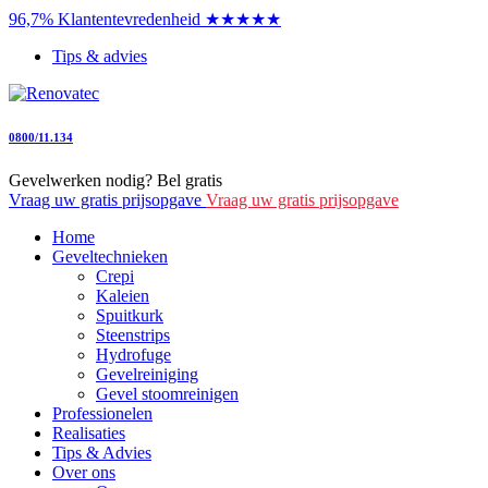
96,7% Klantentevredenheid ★★★★★
Tips & advies
0800/11.134
Gevelwerken nodig? Bel gratis
Vraag uw gratis prijsopgave
Vraag uw gratis prijsopgave
Home
Geveltechnieken
Crepi
Kaleien
Spuitkurk
Steenstrips
Hydrofuge
Gevelreiniging
Gevel stoomreinigen
Professionelen
Realisaties
Tips & Advies
Over ons