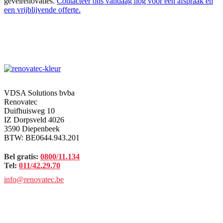
gevelrenovaties.
Contacteer ons vandaag nog voor een afspraak en
een vrijblijvende offerte.
VDSA Solutions bvba
Renovatec
Duifhuisweg 10
IZ Dorpsveld 4026
3590 Diepenbeek
BTW: BE0644.943.201
Bel gratis:
0800/11.134
Tel:
011/42.29.70
info@renovatec.be