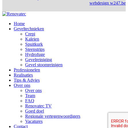
webdesign w247.be
Home
Geveltechnieken
Crepi
Kaleien
Spuitkurk
Steenstrips
Hydrofuge
Gevelreiniging
Gevel stoomreinigen
Professionelen
Realisaties
Tips & Advies
Over ons
Over ons
Team
FAQ
Renovatec TV
Goed doel
Regionale vertegenwoordigers
Vacatures
Contact