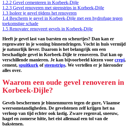
1.2.2
Gevel cementeren in Korbeek-Dijle
1.2.3
Gevel renoveren met steenstrips in Korbeek-Dijle
1.3
Isoleer je gevel tijdens het renoveren
1.4
Bescherm je gevel in Korbeek-Dijle met een hydrofuge tegen
toekomstige schade
1.5
Renovatec renoveert gevels in Korbeek-Dijle
Heeft je gevel last van barsten en scheurtjes? Dan kan er
regenwater in je woning binnendringen. Vocht in huis vermijd
je natuurlijk liever. Daarom is het belangrijk om een
beschadigde gevel in Korbeek-Dijle te renoveren. Dat kan op
verschillende manieren. Je kan bijvoorbeeld kiezen voor
crepi
,
cement,
spuitkurk
of
steenstrips
. We vertellen er je hieronder
alles over.
Waarom een oude gevel renoveren in
Korbeek-Dijle?
Gevels beschermen je binnenmuren tegen de gure, Vlaamse
weersomstandigheden. De gevelstenen zelf krijgen het na
verloop van tijd echter ook lastig. Zware regenval, sneeuw,
hagel en zomerse hitte, het eist allemaal een tol van de
bakstenen.