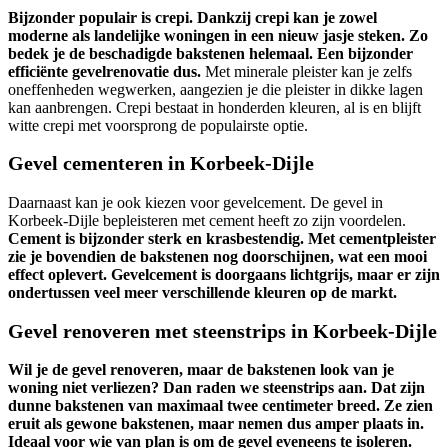
Bijzonder populair is crepi. Dankzij crepi kan je zowel
moderne als landelijke woningen in een nieuw jasje steken. Zo
bedek je de beschadigde bakstenen helemaal. Een bijzonder
efficiënte gevelrenovatie dus.
Met minerale pleister kan je zelfs
oneffenheden wegwerken, aangezien je die pleister in dikke lagen
kan aanbrengen. Crepi bestaat in honderden kleuren, al is en blijft
witte crepi met voorsprong de populairste optie.
Gevel cementeren in Korbeek-Dijle
Daarnaast kan je ook kiezen voor gevelcement. De gevel in
Korbeek-Dijle bepleisteren met cement heeft zo zijn voordelen.
Cement is bijzonder sterk en krasbestendig. Met cementpleister
zie je bovendien de bakstenen nog doorschijnen, wat een mooi
effect oplevert. Gevelcement is doorgaans lichtgrijs, maar er zijn
ondertussen veel meer verschillende kleuren op de markt.
Gevel renoveren met steenstrips in Korbeek-Dijle
Wil je de gevel renoveren, maar de bakstenen look van je
woning niet verliezen? Dan raden we steenstrips aan. Dat zijn
dunne bakstenen van maximaal twee centimeter breed. Ze zien
eruit als gewone bakstenen, maar nemen dus amper plaats in.
Ideaal voor wie van plan is om de gevel eveneens te isoleren.