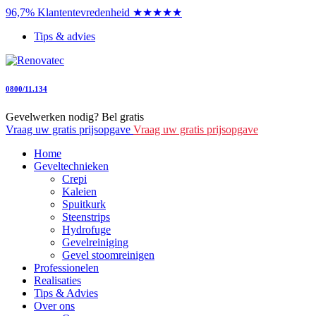
96,7% Klantentevredenheid ★★★★★
Tips & advies
0800/11.134
Gevelwerken nodig? Bel gratis
Vraag uw gratis prijsopgave
Vraag uw gratis prijsopgave
Home
Geveltechnieken
Crepi
Kaleien
Spuitkurk
Steenstrips
Hydrofuge
Gevelreiniging
Gevel stoomreinigen
Professionelen
Realisaties
Tips & Advies
Over ons