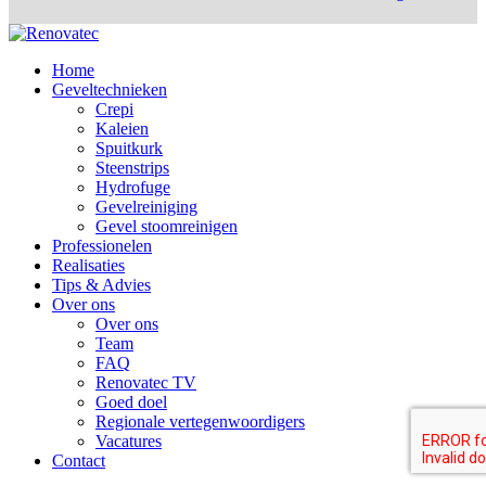
Home
Geveltechnieken
Crepi
Kaleien
Spuitkurk
Steenstrips
Hydrofuge
Gevelreiniging
Gevel stoomreinigen
Professionelen
Realisaties
Tips & Advies
Over ons
Over ons
Team
FAQ
Renovatec TV
Goed doel
Regionale vertegenwoordigers
Vacatures
Contact