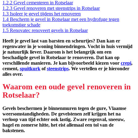
1.2.2
Gevel cementeren in Rotselaar
1.2.3
Gevel renoveren met steenstrips in Rotselaar
1.3
Isoleer je gevel tijdens het renoveren
1.4
Bescherm je gevel in Rotselaar met een hydrofuge tegen
toekomstige schade
1.5
Renovatec renoveert gevels in Rotselaar
Heeft je gevel last van barsten en scheurtjes? Dan kan er
regenwater in je woning binnendringen. Vocht in huis vermijd
je natuurlijk liever. Daarom is het belangrijk om een
beschadigde gevel in Rotselaar te renoveren. Dat kan op
verschillende manieren. Je kan bijvoorbeeld kiezen voor
crepi
,
cement,
spuitkurk
of
steenstrips
. We vertellen er je hieronder
alles over.
Waarom een oude gevel renoveren in
Rotselaar?
Gevels beschermen je binnenmuren tegen de gure, Vlaamse
weersomstandigheden. De gevelstenen zelf krijgen het na
verloop van tijd echter ook lastig. Zware regenval, sneeuw,
hagel en zomerse hitte, het eist allemaal een tol van de
bakstenen.