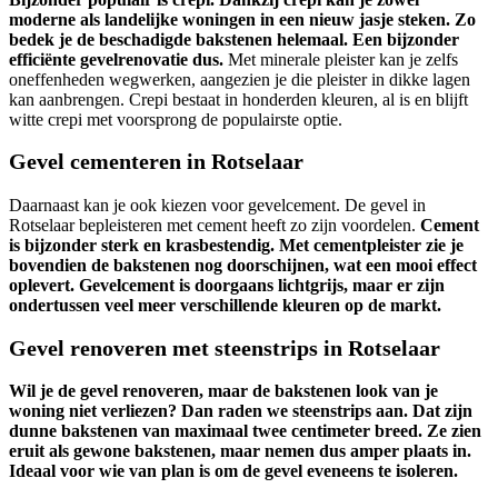
moderne als landelijke woningen in een nieuw jasje steken. Zo
bedek je de beschadigde bakstenen helemaal. Een bijzonder
efficiënte gevelrenovatie dus.
Met minerale pleister kan je zelfs
oneffenheden wegwerken, aangezien je die pleister in dikke lagen
kan aanbrengen. Crepi bestaat in honderden kleuren, al is en blijft
witte crepi met voorsprong de populairste optie.
Gevel cementeren in Rotselaar
Daarnaast kan je ook kiezen voor gevelcement. De gevel in
Rotselaar bepleisteren met cement heeft zo zijn voordelen.
Cement
is bijzonder sterk en krasbestendig. Met cementpleister zie je
bovendien de bakstenen nog doorschijnen, wat een mooi effect
oplevert. Gevelcement is doorgaans lichtgrijs, maar er zijn
ondertussen veel meer verschillende kleuren op de markt.
Gevel renoveren met steenstrips in Rotselaar
Wil je de gevel renoveren, maar de bakstenen look van je
woning niet verliezen? Dan raden we steenstrips aan. Dat zijn
dunne bakstenen van maximaal twee centimeter breed. Ze zien
eruit als gewone bakstenen, maar nemen dus amper plaats in.
Ideaal voor wie van plan is om de gevel eveneens te isoleren.