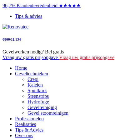
96,7% Klantentevredenheid ★★★★★
Tips & advies
0800/11.134
Gevelwerken nodig? Bel gratis
Vraag uw gratis prijsopgave
Vraag uw gratis prijsopgave
Home
Geveltechnieken
Crepi
Kaleien
Spuitkurk
Steenstrips
Hydrofuge
Gevelreiniging
Gevel stoomreinigen
Professionelen
Realisaties
Tips & Advies
Over ons