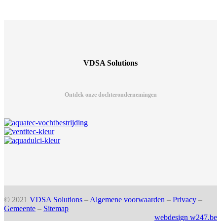
VDSA Solutions
Ontdek onze dochterondernemingen
© 2021
VDSA Solutions
–
Algemene voorwaarden
–
Privacy
–
Gemeente
–
Sitemap
webdesign w247.be