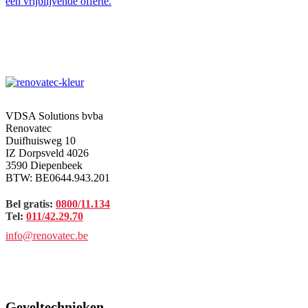
een vrijblijvende offerte.
VDSA Solutions bvba
Renovatec
Duifhuisweg 10
IZ Dorpsveld 4026
3590 Diepenbeek
BTW: BE0644.943.201
Bel gratis:
0800/11.134
Tel:
011/42.29.70
info@renovatec.be
Geveltechnieken