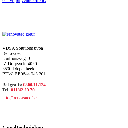
een vrijblijvende offerte.
VDSA Solutions bvba
Renovatec
Duifhuisweg 10
IZ Dorpsveld 4026
3590 Diepenbeek
BTW: BE0644.943.201
Bel gratis:
0800/11.134
Tel:
011/42.29.70
info@renovatec.be
Geveltechnieken