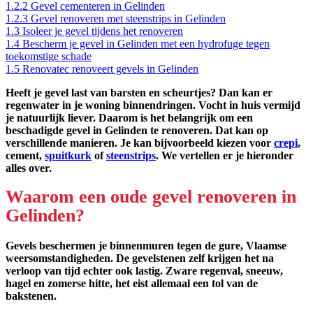
1.2.2
Gevel cementeren in Gelinden
1.2.3
Gevel renoveren met steenstrips in Gelinden
1.3
Isoleer je gevel tijdens het renoveren
1.4
Bescherm je gevel in Gelinden met een hydrofuge tegen
toekomstige schade
1.5
Renovatec renoveert gevels in Gelinden
Heeft je gevel last van barsten en scheurtjes? Dan kan er
regenwater in je woning binnendringen. Vocht in huis vermijd
je natuurlijk liever. Daarom is het belangrijk om een
beschadigde gevel in Gelinden te renoveren. Dat kan op
verschillende manieren. Je kan bijvoorbeeld kiezen voor
crepi
,
cement,
spuitkurk
of
steenstrips
. We vertellen er je hieronder
alles over.
Waarom een oude gevel renoveren in
Gelinden?
Gevels beschermen je binnenmuren tegen de gure, Vlaamse
weersomstandigheden. De gevelstenen zelf krijgen het na
verloop van tijd echter ook lastig. Zware regenval, sneeuw,
hagel en zomerse hitte, het eist allemaal een tol van de
bakstenen.