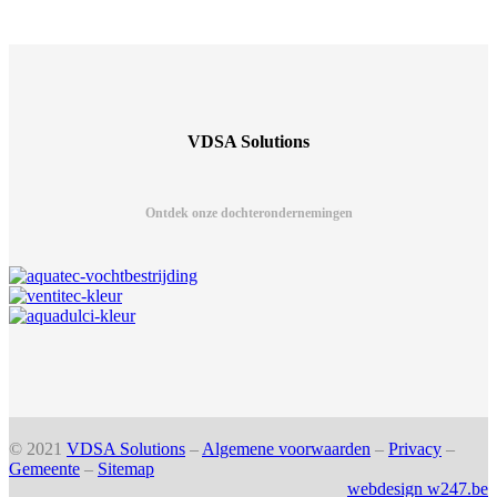
VDSA Solutions
Ontdek onze dochterondernemingen
© 2021
VDSA Solutions
–
Algemene voorwaarden
–
Privacy
–
Gemeente
–
Sitemap
webdesign w247.be