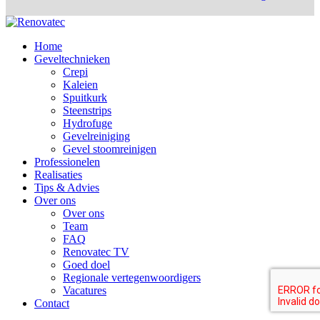
Home
Geveltechnieken
Crepi
Kaleien
Spuitkurk
Steenstrips
Hydrofuge
Gevelreiniging
Gevel stoomreinigen
Professionelen
Realisaties
Tips & Advies
Over ons
Over ons
Team
FAQ
Renovatec TV
Goed doel
Regionale vertegenwoordigers
Vacatures
Contact