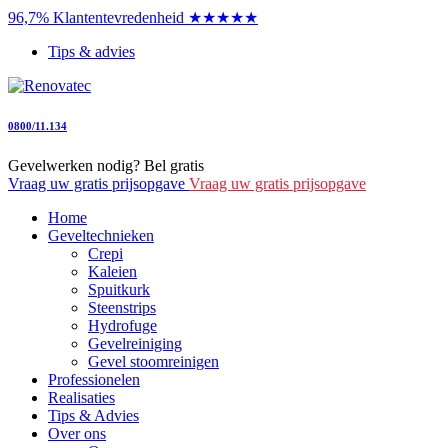
96,7% Klantentevredenheid ★★★★★
Tips & advies
0800/11.134
Gevelwerken nodig? Bel gratis
Vraag uw gratis prijsopgave
Vraag uw gratis prijsopgave
Home
Geveltechnieken
Crepi
Kaleien
Spuitkurk
Steenstrips
Hydrofuge
Gevelreiniging
Gevel stoomreinigen
Professionelen
Realisaties
Tips & Advies
Over ons